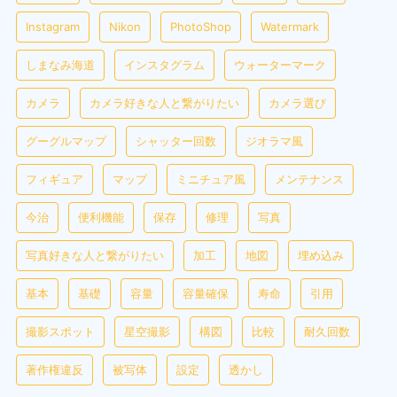
Instagram
Nikon
PhotoShop
Watermark
しまなみ海道
インスタグラム
ウォーターマーク
カメラ
カメラ好きな人と繋がりたい
カメラ選び
グーグルマップ
シャッター回数
ジオラマ風
フィギュア
マップ
ミニチュア風
メンテナンス
今治
便利機能
保存
修理
写真
写真好きな人と繋がりたい
加工
地図
埋め込み
基本
基礎
容量
容量確保
寿命
引用
撮影スポット
星空撮影
構図
比較
耐久回数
著作権違反
被写体
設定
透かし