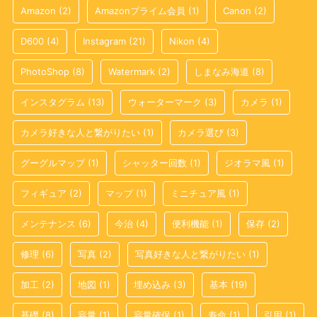
Amazon
(2)
Amazonプライム会員
(1)
Canon
(2)
D600
(4)
Instagram
(21)
Nikon
(4)
PhotoShop
(8)
Watermark
(2)
しまなみ海道
(8)
インスタグラム
(13)
ウォーターマーク
(3)
カメラ
(1)
カメラ好きな人と繋がりたい
(1)
カメラ選び
(3)
グーグルマップ
(1)
シャッター回数
(1)
ジオラマ風
(1)
フィギュア
(2)
マップ
(1)
ミニチュア風
(1)
メンテナンス
(6)
今治
(4)
便利機能
(1)
保存
(2)
修理
(6)
写真
(2)
写真好きな人と繋がりたい
(1)
加工
(2)
地図
(1)
埋め込み
(3)
基本
(19)
基礎
(8)
容量
(1)
容量確保
(1)
寿命
(1)
引用
(1)