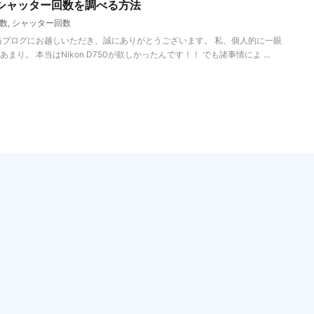
ラシャッター回数を調べる方法
数
,
シャッター回数
当ブログにお越しいただき、誠にありがとうございます。 私、個人的に一眼
り。 本当はNikon D750が欲しかったんです！！ でも諸事情によ ...