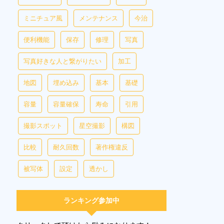
ミニチュア風
メンテナンス
今治
便利機能
保存
修理
写真
写真好きな人と繋がりたい
加工
地図
埋め込み
基本
基礎
容量
容量確保
寿命
引用
撮影スポット
星空撮影
構図
比較
耐久回数
著作権違反
被写体
設定
透かし
ランキング参加中