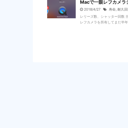
Macで一眼レフカメ
2018/4/27
寿命
,
耐久回
レリーズ数、シャッター回数 
レフカメラを所有してまだ半年あま