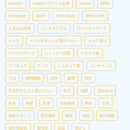
Amazon
Amazonプライム会員
Canon
D600
Instagram
Nikon
PhotoShop
Watermark
しまなみ海道
インスタグラム
ウォーターマーク
カメラ
カメラ好きな人と繋がりたい
カメラ選び
グーグルマップ
シャッター回数
ジオラマ風
フィギュア
マップ
ミニチュア風
メンテナンス
今治
便利機能
保存
修理
写真
写真好きな人と繋がりたい
加工
地図
埋め込み
基本
基礎
容量
容量確保
寿命
引用
撮影スポット
星空撮影
構図
比較
耐久回数
著作権違反
被写体
設定
透かし