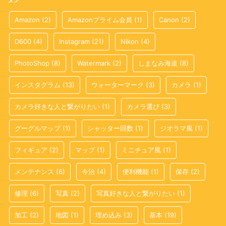
タグ
Amazon
(2)
Amazonプライム会員
(1)
Canon
(2)
D600
(4)
Instagram
(21)
Nikon
(4)
PhotoShop
(8)
Watermark
(2)
しまなみ海道
(8)
インスタグラム
(13)
ウォーターマーク
(3)
カメラ
(1)
カメラ好きな人と繋がりたい
(1)
カメラ選び
(3)
グーグルマップ
(1)
シャッター回数
(1)
ジオラマ風
(1)
フィギュア
(2)
マップ
(1)
ミニチュア風
(1)
メンテナンス
(6)
今治
(4)
便利機能
(1)
保存
(2)
修理
(6)
写真
(2)
写真好きな人と繋がりたい
(1)
加工
(2)
地図
(1)
埋め込み
(3)
基本
(19)