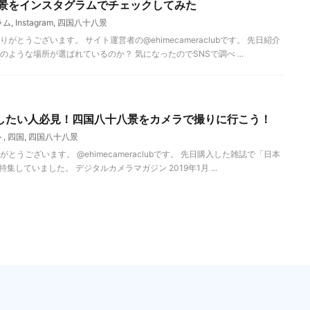
絶景をインスタグラムでチェックしてみた
ラム
,
Instagram
,
四国八十八景
とうございます。 サイト運営者の@ehimecameraclubです。 先日紹介
ような場所が選ばれているのか？ 気になったのでSNSで調べ ...
したい人必見！四国八十八景をカメラで撮りに行こう！
ト
,
四国
,
四国八十八景
うございます。 @ehimecameraclubです。 先日購入した雑誌で「日本
集していました。 デジタルカメラマガジン 2019年1月 ...