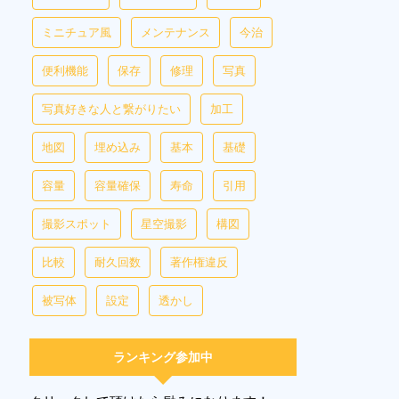
ミニチュア風
メンテナンス
今治
便利機能
保存
修理
写真
写真好きな人と繋がりたい
加工
地図
埋め込み
基本
基礎
容量
容量確保
寿命
引用
撮影スポット
星空撮影
構図
比較
耐久回数
著作権違反
被写体
設定
透かし
ランキング参加中