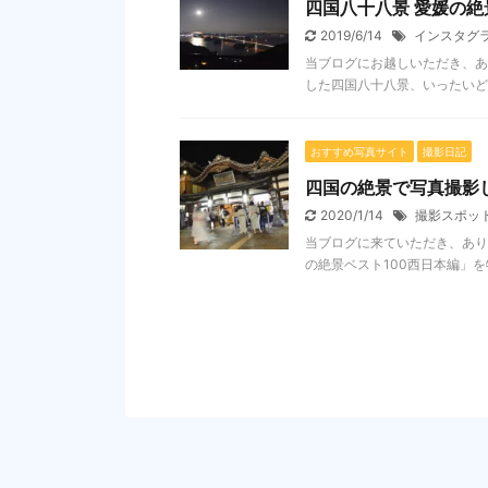
四国八十八景 愛媛の
2019/6/14
インスタグ
当ブログにお越しいただき、ありが
した四国八十八景、いったいどの
おすすめ写真サイト
撮影日記
四国の絶景で写真撮影
2020/1/14
撮影スポッ
当ブログに来ていただき、ありがと
の絶景ベスト100西日本編」を特