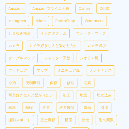
Amazon
Amazonプライム会員
Canon
D600
Instagram
Nikon
PhotoShop
Watermark
しまなみ海道
インスタグラム
ウォーターマーク
カメラ
カメラ好きな人と繋がりたい
カメラ選び
グーグルマップ
シャッター回数
ジオラマ風
フィギュア
マップ
ミニチュア風
メンテナンス
今治
便利機能
保存
修理
写真
写真好きな人と繋がりたい
加工
地図
埋め込み
基本
基礎
容量
容量確保
寿命
引用
撮影スポット
星空撮影
構図
比較
耐久回数