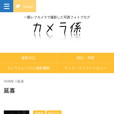
Twitter
一眼レフカメラで撮影した写真フォトブログ
撮影日記
雑記・考察
カメラとレンズと撮影機材
マップ・ストリートビュー
HOME
>
延喜
延喜
愛媛県
撮影日記