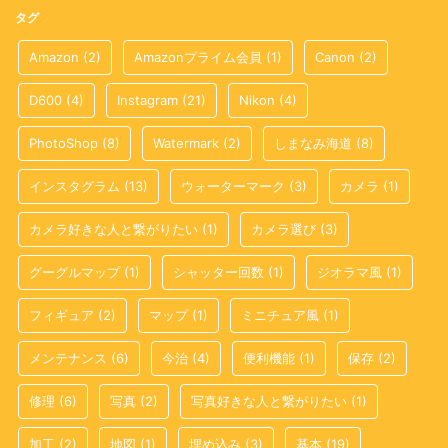
タグ
Amazon
(2)
Amazonプライム会員
(1)
Canon
(2)
D600
(4)
Instagram
(21)
Nikon
(4)
PhotoShop
(8)
Watermark
(2)
しまなみ海道
(8)
インスタグラム
(13)
ウォーターマーク
(3)
カメラ
(1)
カメラ好きな人と繋がりたい
(1)
カメラ選び
(3)
グーグルマップ
(1)
シャッター回数
(1)
ジオラマ風
(1)
フィギュア
(2)
マップ
(1)
ミニチュア風
(1)
メンテナンス
(6)
今治
(4)
便利機能
(1)
保存
(2)
修理
(6)
写真
(2)
写真好きな人と繋がりたい
(1)
加工
(2)
地図
(1)
埋め込み
(3)
基本
(19)