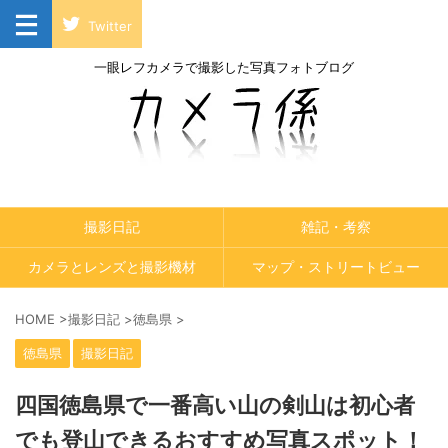
Twitter
一眼レフカメラで撮影した写真フォトブログ
撮影日記
雑記・考察
カメラとレンズと撮影機材
マップ・ストリートビュー
HOME
>
撮影日記
>
徳島県
>
徳島県
撮影日記
四国徳島県で一番高い山の剣山は初心者
でも登山できるおすすめ写真スポット！