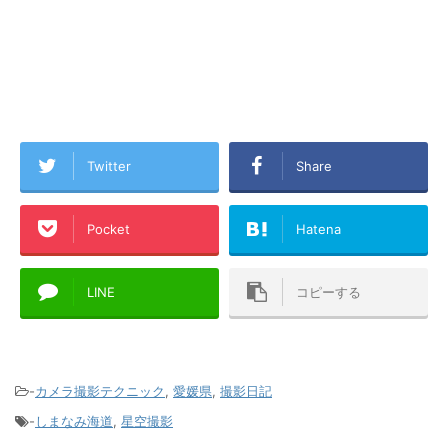
Twitter
Share
Pocket
Hatena
LINE
コピーする
-
カメラ撮影テクニック
,
愛媛県
,
撮影日記
-
しまなみ海道
,
星空撮影