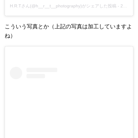
H.R.Tさん(@h__r__t__photography)がシェアした投稿
-
2019年 1月月4日午前5時00分PST
こういう写真とか（上記の写真は加工していますよ
ね）