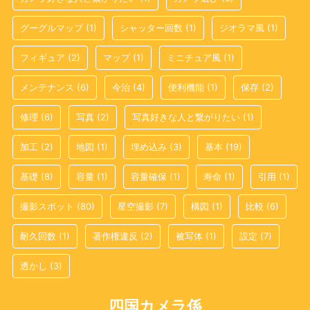
グーグルマップ
(1)
シャッター回数
(1)
ジオラマ風
(1)
フィギュア
(2)
マップ
(1)
ミニチュア風
(1)
メンテナンス
(6)
今治
(4)
便利機能
(1)
保存
(2)
修理
(6)
写真
(2)
写真好きな人と繋がりたい
(1)
加工
(2)
地図
(1)
埋め込み
(3)
基本
(19)
基礎
(8)
容量
(1)
容量確保
(1)
寿命
(1)
引用
(1)
撮影スポット
(80)
星空撮影
(7)
構図
(1)
比較
(6)
耐久回数
(1)
著作権違反
(2)
被写体
(1)
設定
(7)
透かし
(3)
四国カメラ係