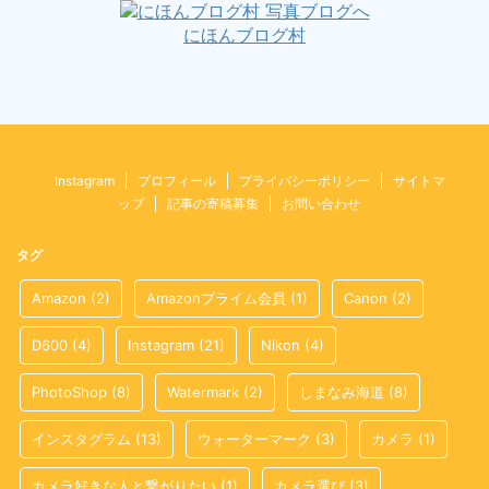
にほんブログ村
Instagram
プロフィール
プライバシーポリシー
サイトマ
ップ
記事の寄稿募集
お問い合わせ
タグ
Amazon
(2)
Amazonプライム会員
(1)
Canon
(2)
D600
(4)
Instagram
(21)
Nikon
(4)
PhotoShop
(8)
Watermark
(2)
しまなみ海道
(8)
インスタグラム
(13)
ウォーターマーク
(3)
カメラ
(1)
カメラ好きな人と繋がりたい
(1)
カメラ選び
(3)