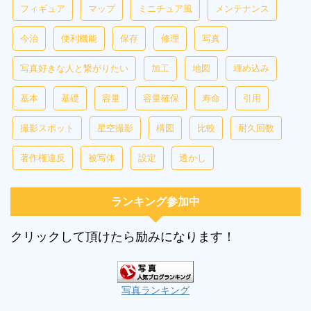
フィギュア
マップ
ミニチュア風
メンテナンス
今治
便利機能
保存
修理
写真
写真好きな人と繋がりたい
加工
地図
埋め込み
基本
基礎
容量
容量確保
寿命
引用
撮影スポット
星空撮影
構図
比較
耐久回数
著作権違反
被写体
設定
透かし
ランキング参加中
クリックして頂けたら励みになります！
写真ランキング