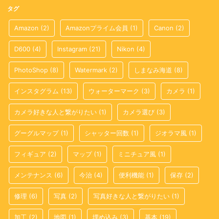
タグ
Amazon
(2)
Amazonプライム会員
(1)
Canon
(2)
D600
(4)
Instagram
(21)
Nikon
(4)
PhotoShop
(8)
Watermark
(2)
しまなみ海道
(8)
インスタグラム
(13)
ウォーターマーク
(3)
カメラ
(1)
カメラ好きな人と繋がりたい
(1)
カメラ選び
(3)
グーグルマップ
(1)
シャッター回数
(1)
ジオラマ風
(1)
フィギュア
(2)
マップ
(1)
ミニチュア風
(1)
メンテナンス
(6)
今治
(4)
便利機能
(1)
保存
(2)
修理
(6)
写真
(2)
写真好きな人と繋がりたい
(1)
加工
(2)
地図
(1)
埋め込み
(3)
基本
(19)