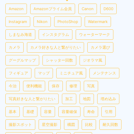
Amazon
Amazonプライム会員
Canon
D600
Instagram
Nikon
PhotoShop
Watermark
しまなみ海道
インスタグラム
ウォーターマーク
カメラ
カメラ好きな人と繋がりたい
カメラ選び
グーグルマップ
シャッター回数
ジオラマ風
フィギュア
マップ
ミニチュア風
メンテナンス
今治
便利機能
保存
修理
写真
写真好きな人と繋がりたい
加工
地図
埋め込み
基本
基礎
容量
容量確保
寿命
引用
撮影スポット
星空撮影
構図
比較
耐久回数