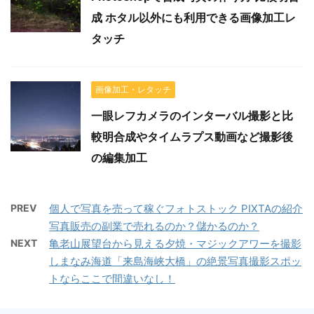
成 ホタル以外にも利用できる画像加工レ
タッチ
画像加工・レタッチ
一眼レフカメラのインターバル撮影と比
較明合成やタイムラプス動画など撮影後
の編集加工
PREV
個人で写真を売って稼ぐフォトストック PIXTAの紹介
写真販売の副業で売れるのか？儲かるのか？
NEXT
亀老山展望台から見える夕焼・マジックアワーを撮影
しまなみ海道「来島海峡大橋」の絶景写真撮影スポッ
トならここで間違いなし！