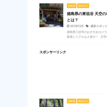
徳島県
撮影日記
徳島県の東祖谷 天空
とは？
2019/12/5
撮影スポッ
徳島県三好市のおすすめカメラ
集落にリアルな人形が！ 天空の
スポンサーリンク
徳島県
撮影日記