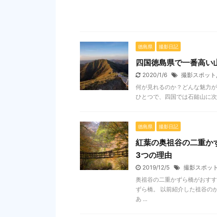
徳島県
撮影日記
四国徳島県で一番高い
2020/1/6
撮影スポット
何が見れるのか？どんな魅力があ
ひとつで、四国では石鎚山に次ぐ
徳島県
撮影日記
紅葉の奥祖谷の二重か
3つの理由
2019/12/5
撮影スポッ
奥祖谷の二重かずら橋がおすす
ずら橋。 以前紹介した祖谷の
あ ...