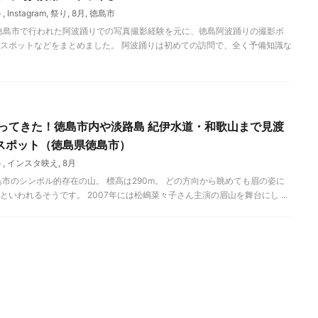
ト
,
Instagram
,
祭り
,
8月
,
徳島市
県徳島市で行われた阿波踊りでの写真撮影経験を元に、徳島阿波踊りの撮影ポ
スポットなどをまとめました。 阿波踊りは初めての訪問で、全く予備知識な
行ってきた！徳島市内や淡路島 紀伊水道・和歌山まで見渡
スポット（徳島県徳島市）
ト
,
インスタ映え
,
8月
市のシンボル的存在の山。 標高は290m。 どの方向から眺めても眉の姿に
いわれるそうです。 2007年には松嶋菜々子さん主演の眉山を舞台にし ...