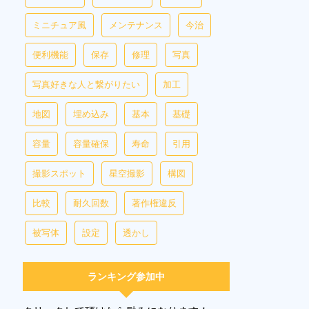
ミニチュア風
メンテナンス
今治
便利機能
保存
修理
写真
写真好きな人と繋がりたい
加工
地図
埋め込み
基本
基礎
容量
容量確保
寿命
引用
撮影スポット
星空撮影
構図
比較
耐久回数
著作権違反
被写体
設定
透かし
ランキング参加中