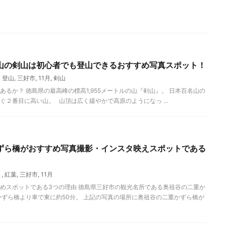
山の剣山は初心者でも登山できるおすすめ写真スポット！
,
登山
,
三好市
,
11月
,
剣山
るか？ 徳島県の最高峰の標高1,955メートルの山『剣山』。 日本百名山の
２番目に高い山。 山頂は広く緩やかで高原のようになっ ...
ずら橋がおすすめ写真撮影・インスタ映えスポットである
ト
,
紅葉
,
三好市
,
11月
めスポットである3つの理由 徳島県三好市の観光名所である奥祖谷の二重か
かずら橋より車で東に約50分。 上記の写真の場所に奥祖谷の二重かずら橋が