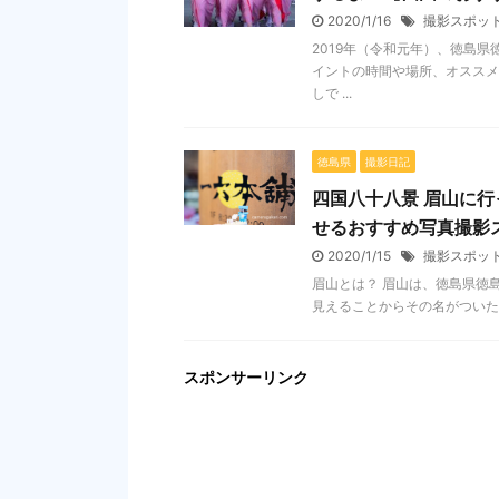
2020/1/16
撮影スポッ
2019年（令和元年）、徳島
イントの時間や場所、オススメ
しで ...
徳島県
撮影日記
四国八十八景 眉山に
せるおすすめ写真撮影
2020/1/15
撮影スポッ
眉山とは？ 眉山は、徳島県徳島
見えることからその名がついたと
スポンサーリンク