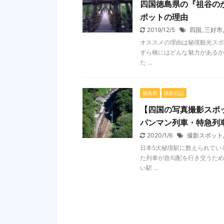
四国徳島県の『祖谷の
ポットの理由
2019/12/5
四国
,
三好市
オススメの理由は秘境観光スポ
ずら橋にはどんな魅力があるか
た ...
徳島県
撮影日記
【四国の写真撮影スポ
パンマン列車・特急列
2020/1/6
撮影スポット
日本5大秘境駅に数えられてい
た列車が急勾配を行き交うため
い駅 ...