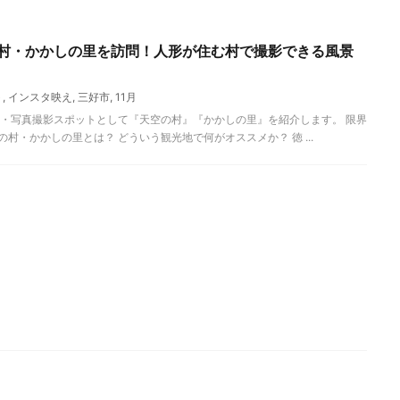
の村・かかしの里を訪問！人形が住む村で撮影できる風景
ト
,
インスタ映え
,
三好市
,
11月
・写真撮影スポットとして『天空の村』『かかしの里』を紹介します。 限界
村・かかしの里とは？ どういう観光地で何がオススメか？ 徳 ...