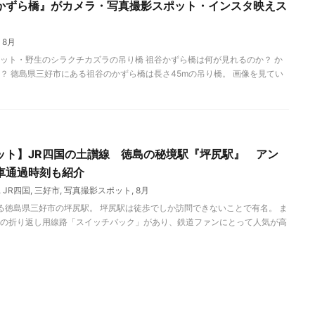
かずら橋』がカメラ・写真撮影スポット・インスタ映えス
,
8月
ット・野生のシラクチカズラの吊り橋 祖谷かずら橋は何が見れるのか？ か
？ 徳島県三好市にある祖谷のかずら橋は長さ45mの吊り橋。 画像を見てい
ット】JR四国の土讃線 徳島の秘境駅『坪尻駅』 アン
車通過時刻も紹介
,
JR四国
,
三好市
,
写真撮影スポット
,
8月
る徳島県三好市の坪尻駅。 坪尻駅は徒歩でしか訪問できないことで有名。 ま
の折り返し用線路「スイッチバック」があり、鉄道ファンにとって人気が高