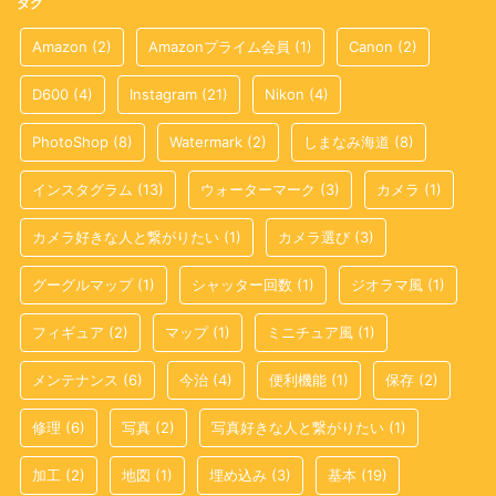
タグ
Amazon
(2)
Amazonプライム会員
(1)
Canon
(2)
D600
(4)
Instagram
(21)
Nikon
(4)
PhotoShop
(8)
Watermark
(2)
しまなみ海道
(8)
インスタグラム
(13)
ウォーターマーク
(3)
カメラ
(1)
カメラ好きな人と繋がりたい
(1)
カメラ選び
(3)
グーグルマップ
(1)
シャッター回数
(1)
ジオラマ風
(1)
フィギュア
(2)
マップ
(1)
ミニチュア風
(1)
メンテナンス
(6)
今治
(4)
便利機能
(1)
保存
(2)
修理
(6)
写真
(2)
写真好きな人と繋がりたい
(1)
加工
(2)
地図
(1)
埋め込み
(3)
基本
(19)