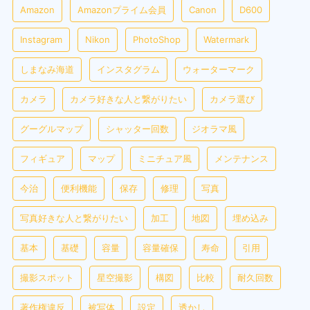
Amazon
Amazonプライム会員
Canon
D600
Instagram
Nikon
PhotoShop
Watermark
しまなみ海道
インスタグラム
ウォーターマーク
カメラ
カメラ好きな人と繋がりたい
カメラ選び
グーグルマップ
シャッター回数
ジオラマ風
フィギュア
マップ
ミニチュア風
メンテナンス
今治
便利機能
保存
修理
写真
写真好きな人と繋がりたい
加工
地図
埋め込み
基本
基礎
容量
容量確保
寿命
引用
撮影スポット
星空撮影
構図
比較
耐久回数
著作権違反
被写体
設定
透かし