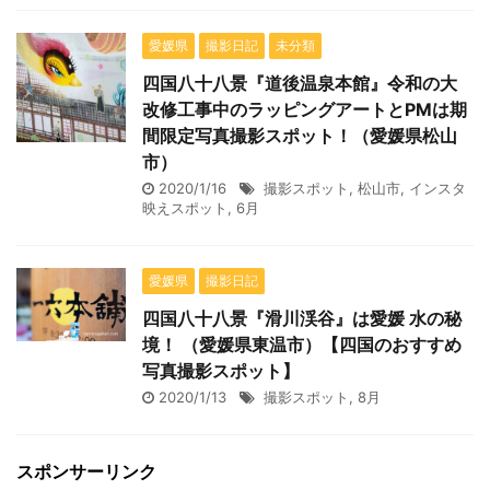
愛媛県
撮影日記
未分類
四国八十八景『道後温泉本館』令和の大
改修工事中のラッピングアートとPMは期
間限定写真撮影スポット！（愛媛県松山
市）
2020/1/16
撮影スポット
,
松山市
,
インスタ
映えスポット
,
6月
愛媛県
撮影日記
四国八十八景『滑川渓谷』は愛媛 水の秘
境！ （愛媛県東温市）【四国のおすすめ
写真撮影スポット】
2020/1/13
撮影スポット
,
8月
スポンサーリンク