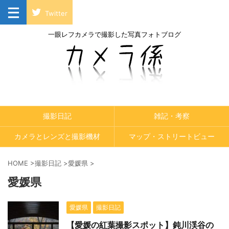
Twitter
一眼レフカメラで撮影した写真フォトブログ
撮影日記
雑記・考察
カメラとレンズと撮影機材
マップ・ストリートビュー
HOME
>
撮影日記
>
愛媛県
>
愛媛県
愛媛県
撮影日記
【愛媛の紅葉撮影スポット】鈍川渓谷の