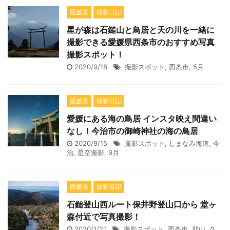
愛媛県
撮影日記
星が森は石鎚山と鳥居と天の川を一緒に
撮影できる愛媛県西条市のおすすめ写真
撮影スポット！
2020/9/18
撮影スポット
,
西条市
,
5月
愛媛県
撮影日記
愛媛にある海の鳥居 インスタ映え間違い
なし！今治市の御崎神社の海の鳥居
2020/9/15
撮影スポット
,
しまなみ海道
,
今
治
,
星空撮影
,
9月
愛媛県
撮影日記
石鎚登山西ルート保井野登山口から 堂ヶ
森付近で写真撮影！
2020/1/21
撮影スポット
,
西条市
,
登山
,
久