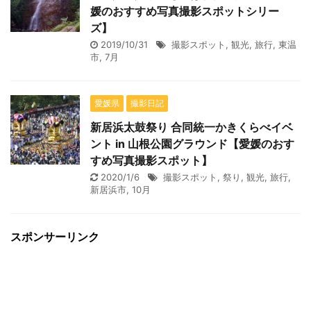
媛のおすすめ写真撮影スポットシリー
ズ】
2019/10/31
撮影スポット
,
観光
,
旅行
,
東温
市
,
7月
愛媛県
撮影日記
新居浜太鼓祭り 合同統一かきくらべイベ
ント in 山根公園グラウンド【愛媛のおす
すめ写真撮影スポット】
2020/1/6
撮影スポット
,
祭り
,
観光
,
旅行
,
新居浜市
,
10月
スポンサーリンク