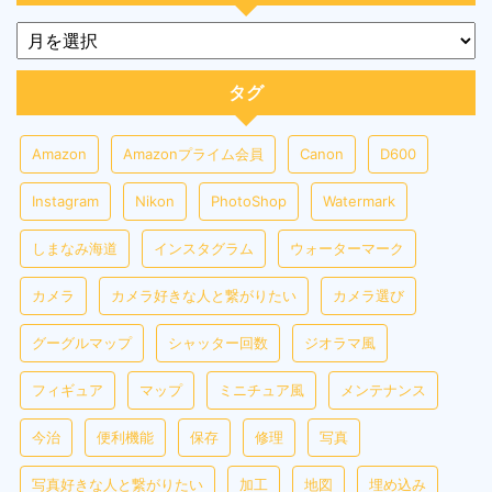
タグ
Amazon
Amazonプライム会員
Canon
D600
Instagram
Nikon
PhotoShop
Watermark
しまなみ海道
インスタグラム
ウォーターマーク
カメラ
カメラ好きな人と繋がりたい
カメラ選び
グーグルマップ
シャッター回数
ジオラマ風
フィギュア
マップ
ミニチュア風
メンテナンス
今治
便利機能
保存
修理
写真
写真好きな人と繋がりたい
加工
地図
埋め込み