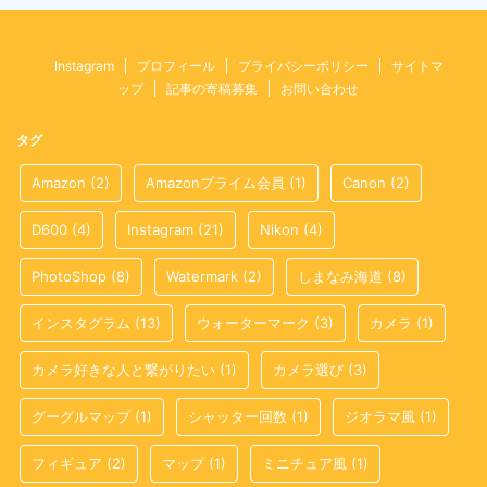
Instagram
プロフィール
プライバシーポリシー
サイトマ
ップ
記事の寄稿募集
お問い合わせ
タグ
Amazon
(2)
Amazonプライム会員
(1)
Canon
(2)
D600
(4)
Instagram
(21)
Nikon
(4)
PhotoShop
(8)
Watermark
(2)
しまなみ海道
(8)
インスタグラム
(13)
ウォーターマーク
(3)
カメラ
(1)
カメラ好きな人と繋がりたい
(1)
カメラ選び
(3)
グーグルマップ
(1)
シャッター回数
(1)
ジオラマ風
(1)
フィギュア
(2)
マップ
(1)
ミニチュア風
(1)