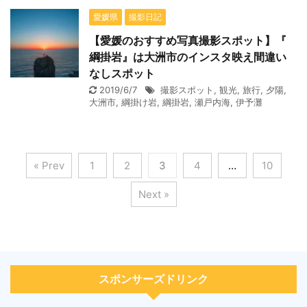
愛媛県
撮影日記
【愛媛のおすすめ写真撮影スポット】『
綱掛岩』は大洲市のインスタ映え間違い
なしスポット
2019/6/7
撮影スポット
,
観光
,
旅行
,
夕陽
,
大洲市
,
綱掛け岩
,
綱掛岩
,
瀬戸内海
,
伊予灘
« Prev
1
2
3
4
…
10
Next »
スポンサーズドリンク