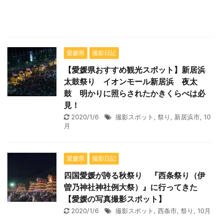
愛媛県
撮影日記
【愛媛県おすすめ観光スポット】新居浜
太鼓祭り イオンモール新居浜 夜太
鼓 明かりに照らされたかきくらべは必
見！
2020/1/6
撮影スポット
,
祭り
,
新居浜市
,
10
月
愛媛県
撮影日記
四国愛媛が誇る秋祭り 『西条祭り（伊
曽乃神社神社例大祭）』に行ってきた
【愛媛の写真撮影スポット】
2020/1/6
撮影スポット
,
西条市
,
祭り
,
10月