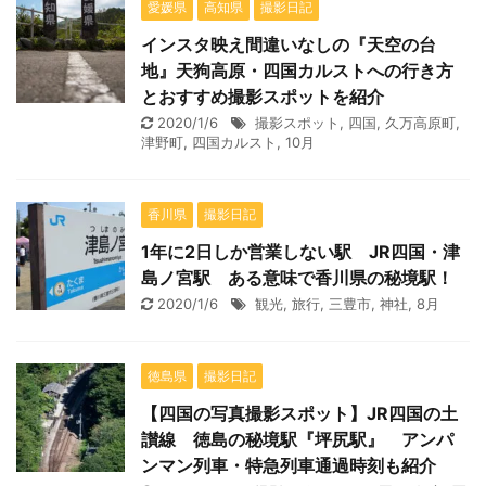
愛媛県
高知県
撮影日記
インスタ映え間違いなしの『天空の台
地』天狗高原・四国カルストへの行き方
とおすすめ撮影スポットを紹介
2020/1/6
撮影スポット
,
四国
,
久万高原町
,
津野町
,
四国カルスト
,
10月
香川県
撮影日記
1年に2日しか営業しない駅 JR四国・津
島ノ宮駅 ある意味で香川県の秘境駅！
2020/1/6
観光
,
旅行
,
三豊市
,
神社
,
8月
徳島県
撮影日記
【四国の写真撮影スポット】JR四国の土
讃線 徳島の秘境駅『坪尻駅』 アンパ
ンマン列車・特急列車通過時刻も紹介