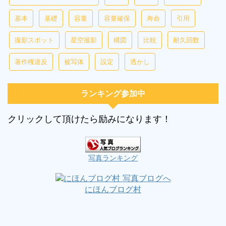
基本
基礎
容量
容量確保
寿命
引用
撮影スポット
星空撮影
構図
比較
耐久回数
著作権違反
被写体
設定
透かし
ランキング参加中
クリックして頂けたら励みになります！
写真ランキング
にほんブログ村