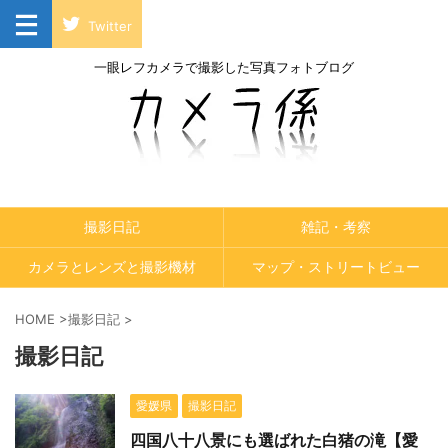
Twitter
一眼レフカメラで撮影した写真フォトブログ
撮影日記
雑記・考察
カメラとレンズと撮影機材
マップ・ストリートビュー
HOME
>
撮影日記
>
撮影日記
愛媛県
撮影日記
四国八十八景にも選ばれた白猪の滝【愛