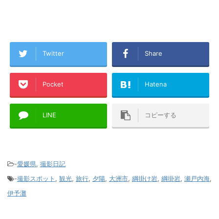
Twitter
Share
Pocket
Hatena
LINE
コピーする
-
愛媛県
,
撮影日記
-
撮影スポット
,
観光
,
旅行
,
夕陽
,
大洲市
,
綱掛け岩
,
綱掛岩
,
瀬戸内海
,
伊予灘