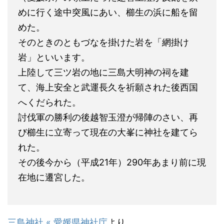
めに行く途中突風にあい、櫛生の浜に船を留
めた。
そのときのともづなを掛けた岩を「網掛け
岩」といいます。
上陸して三ツ岩の地に三島大明神の祠を建
て、海上安全と武運長久を祈願された後西国
へくだられた。
討伐軍の勝利の後越智玉澄が帰陣のさい、再
び櫛生に立寄って現在の大峯に神社を建てら
れた。
その後今から（平成21年）290年あまり前に現
在地に遷宮した。
三島神社 « 愛媛県神社庁
より