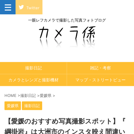
Twitter
一眼レフカメラで撮影した写真フォトブログ
撮影日記
雑記・考察
カメラとレンズと撮影機材
マップ・ストリートビュー
HOME
>
撮影日記
>
愛媛県
>
愛媛県
撮影日記
【愛媛のおすすめ写真撮影スポット】『
綱掛岩』は大洲市のインスタ映え間違い