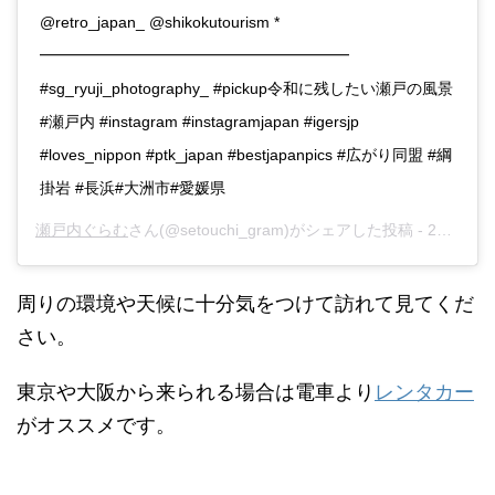
@retro_japan_ @shikokutourism *
━━━━━━━━━━━━━━━━━━━━
#sg_ryuji_photography_ #pickup令和に残したい瀬戸の風景
#瀬戸内 #instagram #instagramjapan #igersjp
#loves_nippon #ptk_japan #bestjapanpics #広がり同盟 #綱
掛岩 #長浜#大洲市#愛媛県
瀬戸内ぐらむ
さん(@setouchi_gram)がシェアした投稿 -
2019年 5月月20日午前12時54分PDT
周りの環境や天候に十分気をつけて訪れて見てくだ
さい。
東京や大阪から来られる場合は電車より
レンタカー
がオススメです。