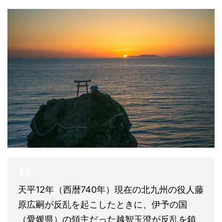
天平12年（西暦740年）現在の北九州の役人藤
原広嗣が反乱を起こしたときに、伊予の国
（愛媛県）の領主だった越智玉澄が反乱を鎮