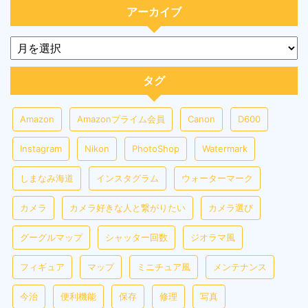
アーカイブ
タグ
Amazon
Amazonプライム会員
Canon
D600
Instagram
Nikon
PhotoShop
Watermark
しまなみ海道
インスタグラム
ウォーターマーク
カメラ
カメラ好きな人と繋がりたい
カメラ選び
グーグルマップ
シャッター回数
ジオラマ風
フィギュア
マップ
ミニチュア風
メンテナンス
今治
便利機能
保存
修理
写真