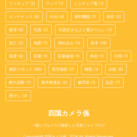
フィギュア
(2)
マップ
(1)
ミニチュア風
(1)
メンテナンス
(6)
今治
(4)
便利機能
(1)
保存
(2)
修理
(6)
写真
(2)
写真好きな人と繋がりたい
(1)
加工
(2)
地図
(1)
埋め込み
(3)
基本
(19)
基礎
(8)
容量
(1)
容量確保
(1)
寿命
(1)
引用
(1)
撮影スポット
(80)
星空撮影
(7)
構図
(1)
比較
(6)
耐久回数
(1)
著作権違反
(2)
被写体
(1)
設定
(7)
透かし
(3)
四国カメラ係
一眼レフカメラで撮影した写真フォトブログ
Copyright© 四国カメラ係 , 2026 All Rights Reserved.