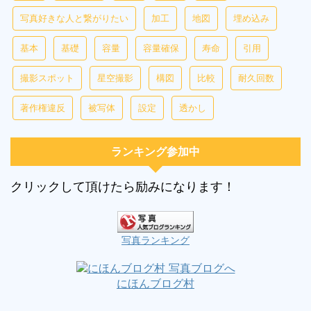
写真好きな人と繋がりたい
加工
地図
埋め込み
基本
基礎
容量
容量確保
寿命
引用
撮影スポット
星空撮影
構図
比較
耐久回数
著作権違反
被写体
設定
透かし
ランキング参加中
クリックして頂けたら励みになります！
写真ランキング
にほんブログ村