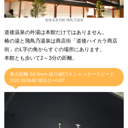
道後温泉別館 飛鳥乃湯泉
道後温泉の外湯は本館だけではありません。
椿の湯と飛鳥乃湯泉は商店街「道後ハイカラ商店
街」のL字の角からすぐの場所にあります。
本館とも歩いて2～3分の距離。
焦点距離 50.0mm 絞り値f/1.4 シャッタースピード
1/20 ISO640 明るさ+0.67