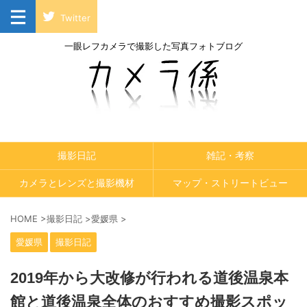
Twitter
一眼レフカメラで撮影した写真フォトブログ
撮影日記
雑記・考察
カメラとレンズと撮影機材
マップ・ストリートビュー
HOME
>
撮影日記
>
愛媛県
>
愛媛県
撮影日記
2019年から大改修が行われる道後温泉本
館と道後温泉全体のおすすめ撮影スポッ