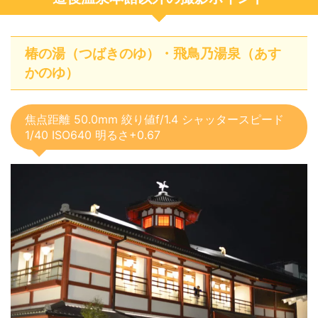
椿の湯（つばきのゆ）・飛鳥乃湯泉（あす
かのゆ）
焦点距離 50.0mm 絞り値f/1.4 シャッタースピード
1/40 ISO640 明るさ+0.67