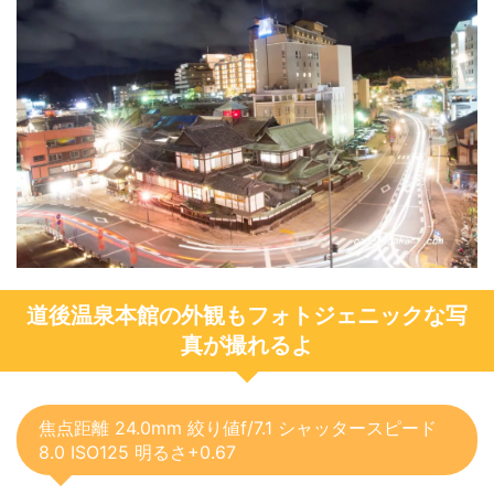
道後温泉本館の外観もフォトジェニックな写
真が撮れるよ
焦点距離 24.0mm 絞り値f/7.1 シャッタースピード
8.0 ISO125 明るさ+0.67