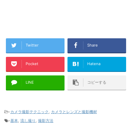
Twitter
Share
Pocket
Hatena
LINE
コピーする
-
カメラ撮影テクニック
,
カメラとレンズと撮影機材
-
基本
,
流し撮り
,
撮影方法