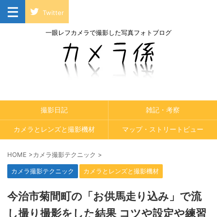
Twitter
一眼レフカメラで撮影した写真フォトブログ
撮影日記
雑記・考察
カメラとレンズと撮影機材
マップ・ストリートビュー
HOME
>
カメラ撮影テクニック
>
カメラ撮影テクニック
カメラとレンズと撮影機材
今治市菊間町の「お供馬走り込み」で流
し撮り撮影をした結果 コツや設定や練習