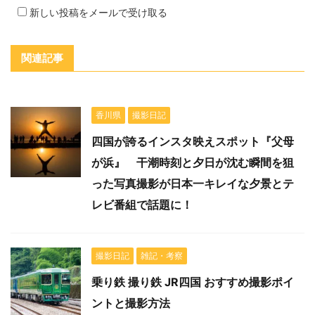
新しい投稿をメールで受け取る
関連記事
香川県
撮影日記
四国が誇るインスタ映えスポット『父母
が浜』 干潮時刻と夕日が沈む瞬間を狙
った写真撮影が日本一キレイな夕景とテ
レビ番組で話題に！
撮影日記
雑記・考察
乗り鉄 撮り鉄 JR四国 おすすめ撮影ポイ
ントと撮影方法