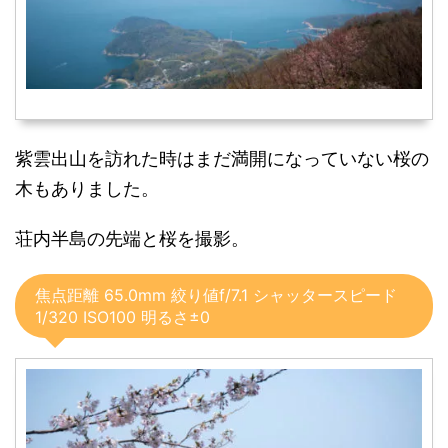
紫雲出山を訪れた時はまだ満開になっていない桜の
木もありました。
荘内半島の先端と桜を撮影。
焦点距離 65.0mm 絞り値f/7.1 シャッタースピード
1/320 ISO100 明るさ±0