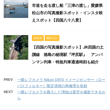
市道を走る渡し船「三津の渡し」愛媛県
松山市の写真撮影スポット・インスタ映
えスポット【四国八十八景】
徳島県
撮影日記
【四国の写真撮影スポット】JR四国の土
讃線 徳島の秘境駅『坪尻駅』 アンパ
ンマン列車・特急列車通過時刻も紹介
PREV
一眼レフカメラ Nikon D610 イメージセンサー（ロー
パスフィルター）限定清掃の再修理を依頼
NEXT
一眼レフカメラを購入した理由は星空を撮影できるか
ら