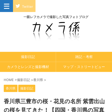
Twitter
一眼レフカメラで撮影した写真フォトブログ
撮影日記
雑記・考察
カメラとレンズと撮影機材
マップ・ストリートビュー
HOME
>
撮影日記
>
香川県
>
香川県
撮影日記
香川県三豊市の桜・花見の名所 紫雲出山
の桜を見てきた！【四国・香川県の写真