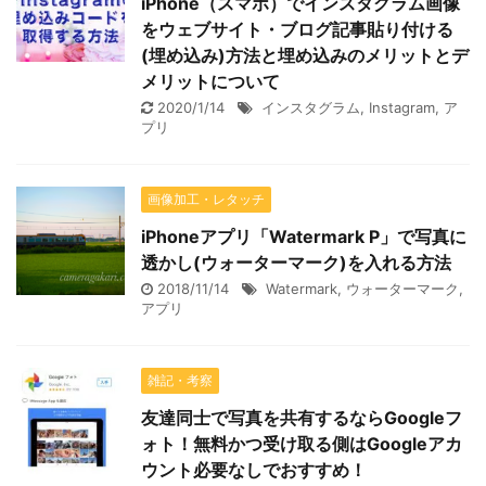
iPhone（スマホ）でインスタグラム画像
をウェブサイト・ブログ記事貼り付ける
(埋め込み)方法と埋め込みのメリットとデ
メリットについて
2020/1/14
インスタグラム
,
Instagram
,
ア
プリ
画像加工・レタッチ
iPhoneアプリ「Watermark P」で写真に
透かし(ウォーターマーク)を入れる方法
2018/11/14
Watermark
,
ウォーターマーク
,
アプリ
雑記・考察
友達同士で写真を共有するならGoogleフ
ォト！無料かつ受け取る側はGoogleアカ
ウント必要なしでおすすめ！