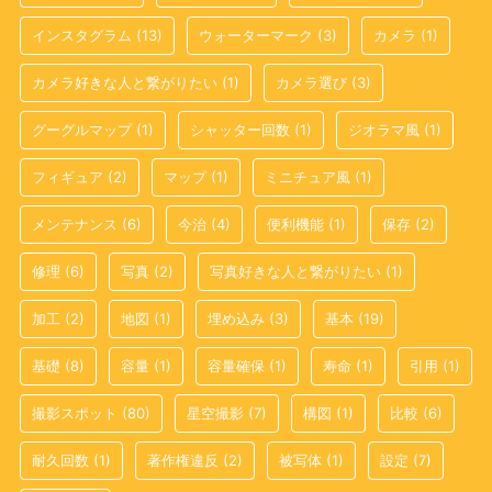
インスタグラム
(13)
ウォーターマーク
(3)
カメラ
(1)
カメラ好きな人と繋がりたい
(1)
カメラ選び
(3)
グーグルマップ
(1)
シャッター回数
(1)
ジオラマ風
(1)
フィギュア
(2)
マップ
(1)
ミニチュア風
(1)
メンテナンス
(6)
今治
(4)
便利機能
(1)
保存
(2)
修理
(6)
写真
(2)
写真好きな人と繋がりたい
(1)
加工
(2)
地図
(1)
埋め込み
(3)
基本
(19)
基礎
(8)
容量
(1)
容量確保
(1)
寿命
(1)
引用
(1)
撮影スポット
(80)
星空撮影
(7)
構図
(1)
比較
(6)
耐久回数
(1)
著作権違反
(2)
被写体
(1)
設定
(7)