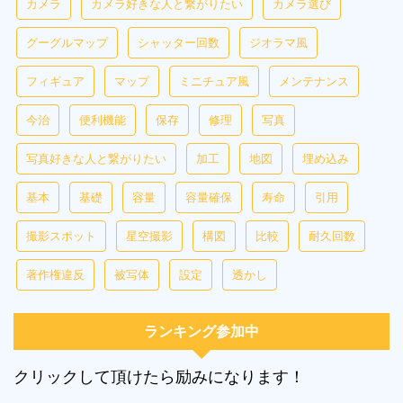
カメラ
カメラ好きな人と繋がりたい
カメラ選び
グーグルマップ
シャッター回数
ジオラマ風
フィギュア
マップ
ミニチュア風
メンテナンス
今治
便利機能
保存
修理
写真
写真好きな人と繋がりたい
加工
地図
埋め込み
基本
基礎
容量
容量確保
寿命
引用
撮影スポット
星空撮影
構図
比較
耐久回数
著作権違反
被写体
設定
透かし
ランキング参加中
クリックして頂けたら励みになります！