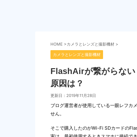
HOME
>
カメラとレンズと撮影機材
>
カメラとレンズと撮影機材
FlashAirが繋が
原因は？
更新日：
2019年11月28日
ブログ運営者が使用している一眼レフカメラ
せん。
そこで購入したのがWi-Fi SDカードのFl
実は、最初使用するときスマホに接続で