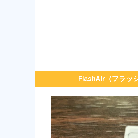
FlashAir（フ