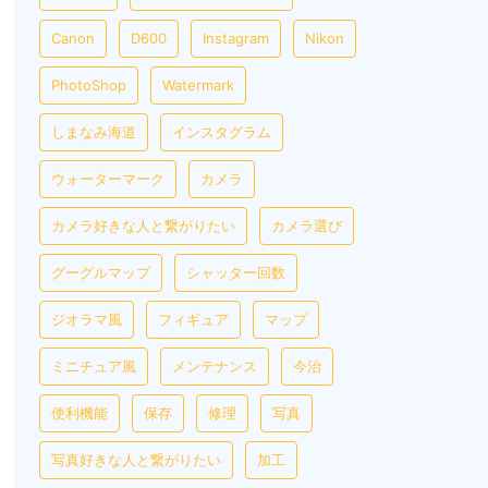
Canon
D600
Instagram
Nikon
PhotoShop
Watermark
しまなみ海道
インスタグラム
ウォーターマーク
カメラ
カメラ好きな人と繋がりたい
カメラ選び
グーグルマップ
シャッター回数
ジオラマ風
フィギュア
マップ
ミニチュア風
メンテナンス
今治
便利機能
保存
修理
写真
写真好きな人と繋がりたい
加工