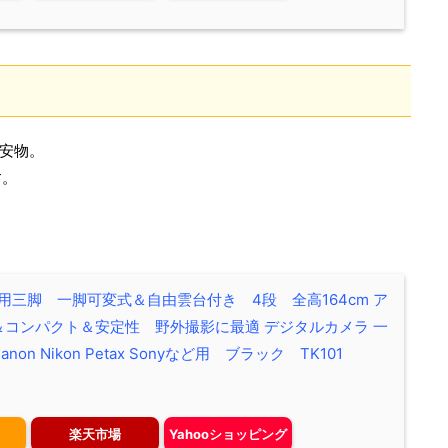
た安物。
す。
ラ用三脚 一脚可変式＆自由雲台付き 4段 全高164cm ア
コンパクト＆安定性 野外撮影に最適 デジタルカメラ 一
on Nikon Petax Sonyなど用 ブラック TK101
楽天市場
Yahooショッピング