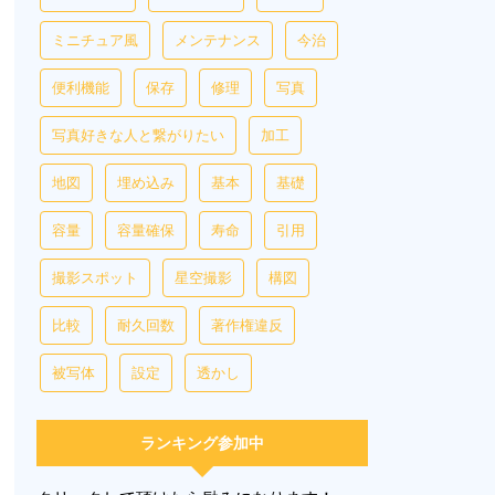
ミニチュア風
メンテナンス
今治
便利機能
保存
修理
写真
写真好きな人と繋がりたい
加工
地図
埋め込み
基本
基礎
容量
容量確保
寿命
引用
撮影スポット
星空撮影
構図
比較
耐久回数
著作権違反
被写体
設定
透かし
ランキング参加中