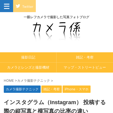
Twitter
一眼レフカメラで撮影した写真フォトブログ
撮影日記
雑記・考察
カメラとレンズと撮影機材
マップ・ストリートビュー
HOME
>
カメラ撮影テクニック
>
カメラ撮影テクニック
雑記・考察
iPhone・スマホ
インスタグラム（Instagram） 投稿する
際の縦写真と横写真の比率の違い