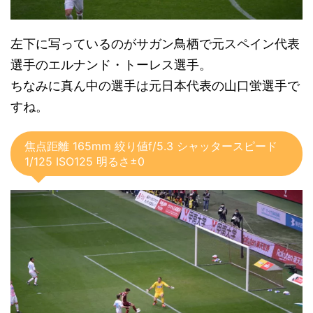
左下に写っているのがサガン鳥栖で元スペイン代表
選手のエルナンド・トーレス選手。
ちなみに真ん中の選手は元日本代表の山口蛍選手で
すね。
焦点距離 165mm 絞り値f/5.3 シャッタースピード
1/125 ISO125 明るさ±0