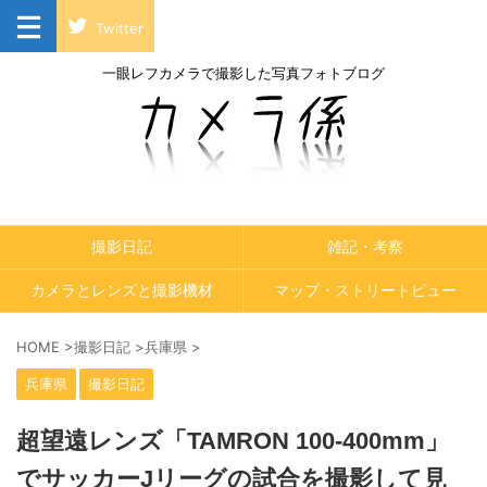
Twitter
一眼レフカメラで撮影した写真フォトブログ
撮影日記
雑記・考察
カメラとレンズと撮影機材
マップ・ストリートビュー
HOME
>
撮影日記
>
兵庫県
>
兵庫県
撮影日記
超望遠レンズ「TAMRON 100-400mm」
でサッカーJリーグの試合を撮影して見